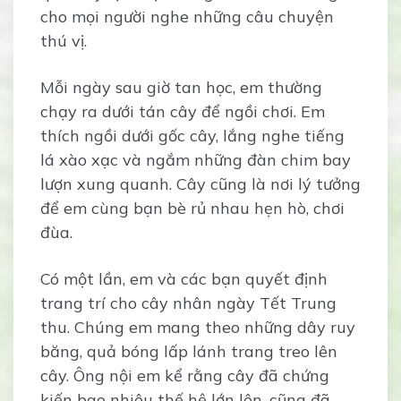
cho mọi người nghe những câu chuyện
thú vị.
Mỗi ngày sau giờ tan học, em thường
chạy ra dưới tán cây để ngồi chơi. Em
thích ngồi dưới gốc cây, lắng nghe tiếng
lá xào xạc và ngắm những đàn chim bay
lượn xung quanh. Cây cũng là nơi lý tưởng
để em cùng bạn bè rủ nhau hẹn hò, chơi
đùa.
Có một lần, em và các bạn quyết định
trang trí cho cây nhân ngày Tết Trung
thu. Chúng em mang theo những dây ruy
băng, quả bóng lấp lánh trang treo lên
cây. Ông nội em kể rằng cây đã chứng
kiến bao nhiêu thế hệ lớn lên, cũng đã