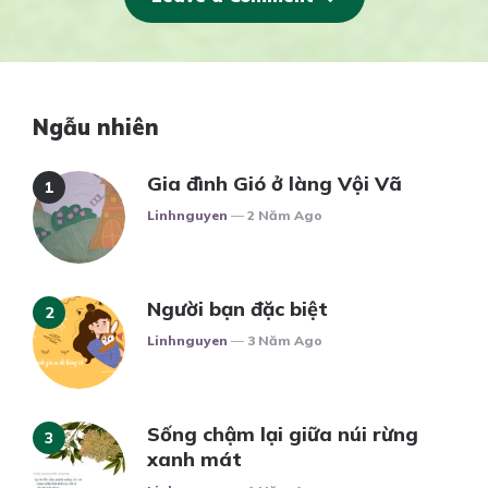
Ngẫu nhiên
Gia đình Gió ở làng Vội Vã
Posted
Linhnguyen
2 Năm Ago
Người bạn đặc biệt
Posted
Linhnguyen
3 Năm Ago
Sống chậm lại giữa núi rừng
xanh mát
Posted