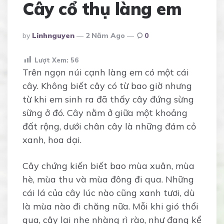
Cây cổ thụ làng em
Posted
By
Linhnguyen
2 Năm Ago
0
By
Lượt Xem:
56
Trên ngọn núi cạnh làng em có một cái
cây. Không biết cây có từ bao giờ nhưng
từ khi em sinh ra đã thấy cây đứng sừng
sững ở đó. Cây nằm ở giữa một khoảng
đất rộng, dưới chân cây là những đám cỏ
xanh, hoa dại.
Cây chứng kiến biết bao mùa xuân, mùa
hè, mùa thu và mùa đông đi qua. Những
cái lá của cây lúc nào cũng xanh tươi, dù
là mùa nào đi chăng nữa. Mỗi khi gió thổi
qua, cây lại nhẹ nhàng rì rào, như đang kể