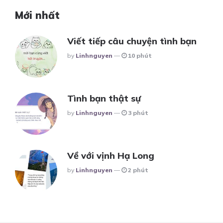
Mới nhất
Viết tiếp câu chuyện tình bạn
Posted
By
Linhnguyen
10 phút
Tình bạn thật sự
Posted
By
Linhnguyen
3 phút
Về với vịnh Hạ Long
Posted
By
Linhnguyen
2 phút