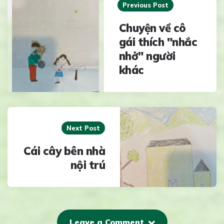
navigation
Previous Post
Chuyện về cô
gái thích "nhắc
nhở" người
khác
Next Post
Cái cây bên nhà
nội trú
Leave a Comment