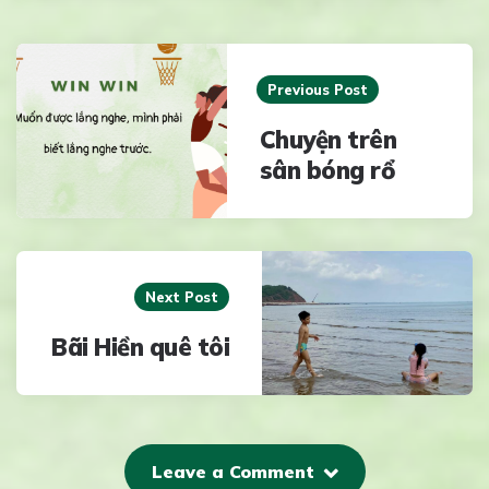
Post
navigation
Previous Post
Chuyện trên
sân bóng rổ
Next Post
Bãi Hiền quê tôi
Leave a Comment