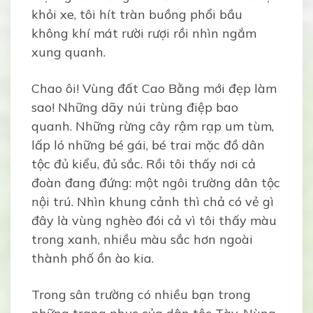
khỏi xe, tôi hít tràn buồng phổi bầu
không khí mát rười rượi rồi nhìn ngắm
xung quanh.
Chao ôi! Vùng đất Cao Bằng mới đẹp làm
sao! Những dãy núi trùng điệp bao
quanh. Những rừng cây rậm rạp um tùm,
lấp ló những bé gái, bé trai mặc đồ dân
tộc đủ kiểu, đủ sắc. Rồi tôi thấy nơi cả
đoàn đang đứng: một ngôi trường dân tộc
nội trú. Nhìn khung cảnh thì chả có vẻ gì
đây là vùng nghèo đói cả vì tôi thấy màu
trong xanh, nhiều màu sắc hơn ngoài
thành phố ồn ào kia.
Trong sân trường có nhiều bạn trong