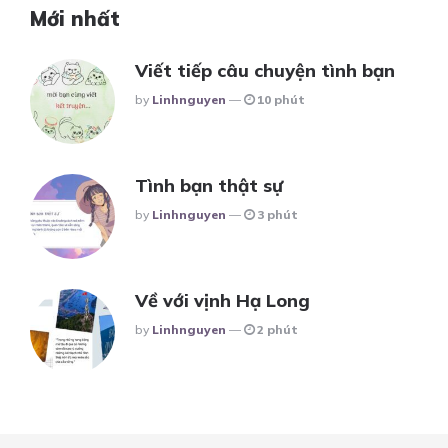
Mới nhất
Viết tiếp câu chuyện tình bạn
Posted
By
Linhnguyen
10 phút
Tình bạn thật sự
Posted
By
Linhnguyen
3 phút
Về với vịnh Hạ Long
Posted
By
Linhnguyen
2 phút