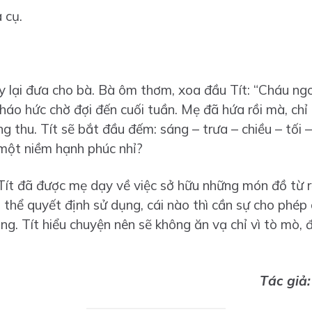
 cụ.
 lại đưa cho bà. Bà ôm thơm, xoa đầu Tít: “Cháu ngo
i háo hức chờ đợi đến cuối tuần. Mẹ đã hứa rồi mà, chỉ
g thu. Tít sẽ bắt đầu đếm: sáng – trưa – chiều – tối 
à một niềm hạnh phúc nhỉ?
Tít đã được mẹ dạy về việc sở hữu những món đồ từ r
có thể quyết định sử dụng, cái nào thì cần sự cho phé
g. Tít hiểu chuyện nên sẽ không ăn vạ chỉ vì tò mò, 
Tác giả