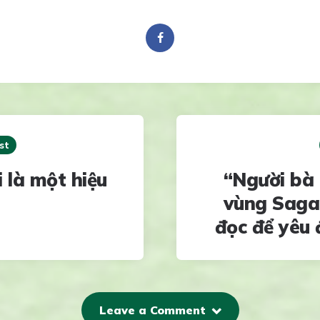
st
i là một hiệu
“Người bà t
vùng Saga
đọc để yêu 
Leave a Comment