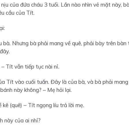
 nịu của đứa cháu 3 tuổi. Lần nào nhìn vẻ mặt này, bà
u cầu của Tít.
i:
ếu bà. Nhưng bà phải mang về quê, phải bày trên bàn
đây.
– Tít vẫn tiếp tục nài nỉ.
ủa Tít vào cuối tuần. Đây là của bà, và bà phải mang
 bánh này không? – Mẹ hỏi lại.
ê (quê) – Tít ngọng líu trả lời mẹ.
h này của ai nhỉ?