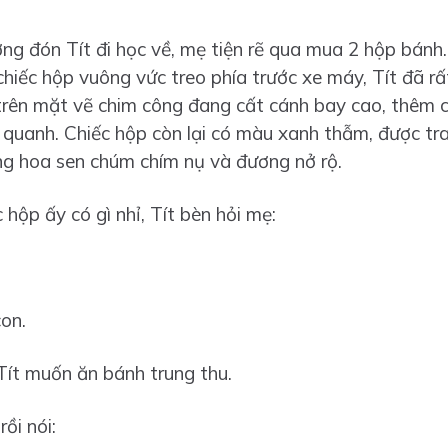
ờng đón Tít đi học về, mẹ tiện rẽ qua mua 2 hộp bánh
chiếc hộp vuông vức treo phía trước xe máy, Tít đã r
trên mặt vẽ chim công đang cất cánh bay cao, thêm c
uanh. Chiếc hộp còn lại có màu xanh thẫm, được tran
ng hoa sen chúm chím nụ và đương nở rộ.
 hộp ấy có gì nhỉ, Tít bèn hỏi mẹ:
con.
Tít muốn ăn bánh trung thu.
ồi nói: