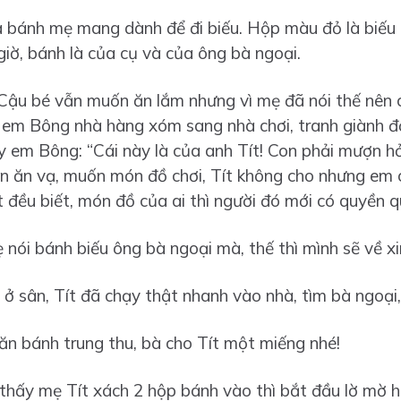
là bánh mẹ mang dành để đi biếu. Hộp màu đỏ là biếu
giờ, bánh là của cụ và của ông bà ngoại.
Cậu bé vẫn muốn ăn lắm nhưng vì mẹ đã nói thế nên 
i em Bông nhà hàng xóm sang nhà chơi, tranh giành đồ 
 em Bông: “Cái này là của anh Tít! Con phải mượn hỏ
n ăn vạ, muốn món đồ chơi, Tít không cho nhưng em c
 đều biết, món đồ của ai thì người đó mới có quyền q
 nói bánh biếu ông bà ngoại mà, thế thì mình sẽ về xi
ở sân, Tít đã chạy thật nhanh vào nhà, tìm bà ngoại, 
 ăn bánh trung thu, bà cho Tít một miếng nhé!
thấy mẹ Tít xách 2 hộp bánh vào thì bắt đầu lờ mờ hiể