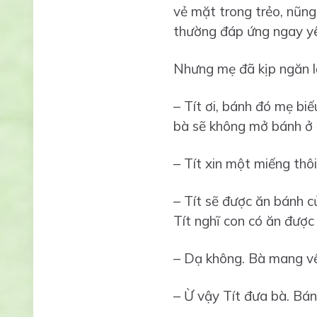
vẻ mặt trong trẻo, nũng
thường đáp ứng ngay yê
Nhưng mẹ đã kịp ngăn lạ
– Tít ơi, bánh đó mẹ bi
bà sẽ không mở bánh ở 
– Tít xin một miếng thôi 
– Tít sẽ được ăn bánh c
Tít nghĩ con có ăn được
– Dạ không. Bà mang về k
– Ừ vậy Tít đưa bà. Bán