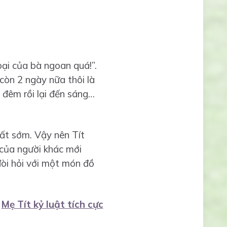
ại của bà ngoan quá!”.
 còn 2 ngày nữa thôi là
– đêm rồi lại đến sáng…
ất sớm. Vậy nên Tít
p của người khác mới
đòi hỏi với một món đồ
:
Mẹ Tít kỷ luật tích cực