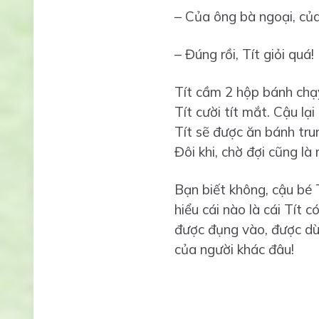
– Của ông bà ngoại, của
– Đúng rồi, Tít giỏi quá!
Tít cầm 2 hộp bánh chạy
Tít cười tít mắt. Cậu lạ
Tít sẽ được ăn bánh trun
Đôi khi, chờ đợi cũng l
Bạn biết không, cậu bé 
hiểu cái nào là cái Tít 
được đụng vào, được dùn
của người khác đâu!