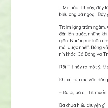
– Mẹ bảo Tít này, đây 
biếu ông bà ngoại. Bây 
Tít im lặng trầm ngâm. 
đến lần trước, những kh
giận. Nhưng mẹ luôn dạy
mới được nhé!”. Bông vẫ
nín khóc. Cả Bông và Tít
Rồi Tít nảy ra một ý. Mẹ
Khi xe của mẹ vừa dừng 
– Bà ơi, bà ơi! Tít muốn
Bà chưa hiểu chuyện gì, 