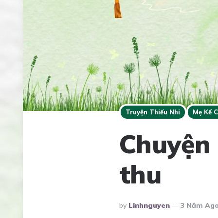
Truyện Thiếu Nhi
Mẹ Kể 
Chuyện 
thu
Posted
By
Linhnguyen
3 Năm Ag
By