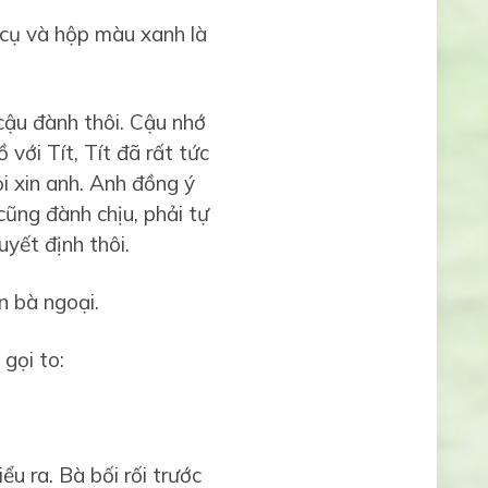
 cụ và hộp màu xanh là
cậu đành thôi. Cậu nhớ
với Tít, Tít đã rất tức
i xin anh. Anh đồng ý
ũng đành chịu, phải tự
uyết định thôi.
n bà ngoại.
gọi to:
u ra. Bà bối rối trước