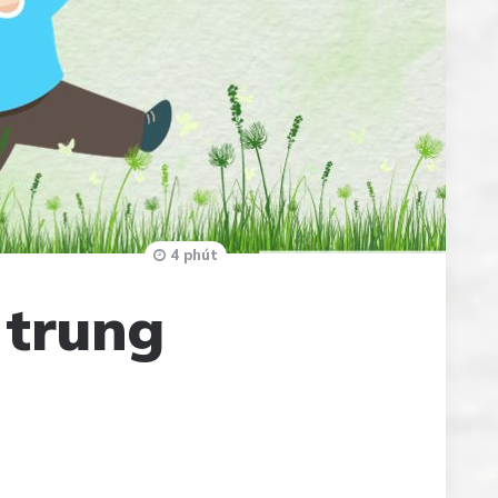
4 phút
 trung