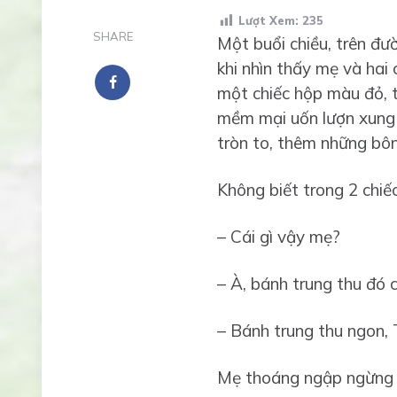
Lượt Xem:
235
SHARE
Một buổi chiều, trên đư
khi nhìn thấy mẹ và hai 
một chiếc hộp màu đỏ, 
mềm mại uốn lượn xung q
tròn to, thêm những bô
Không biết trong 2 chiếc
– Cái gì vậy mẹ?
– À, bánh trung thu đó 
– Bánh trung thu ngon, 
Mẹ thoáng ngập ngừng r