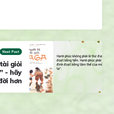
Next Post
ài giỏi
” - hãy
đời hơn