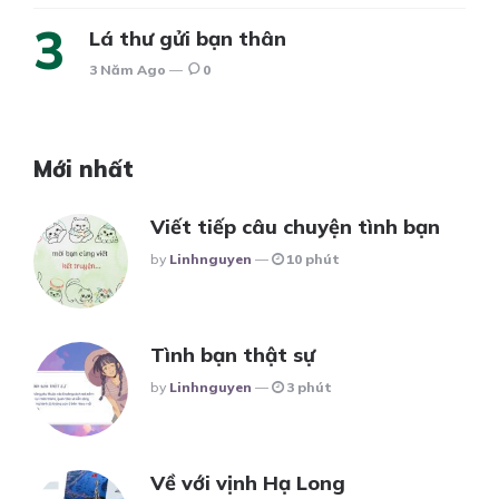
Lá thư gửi bạn thân
3 Năm Ago
0
Mới nhất
Viết tiếp câu chuyện tình bạn
Posted
By
Linhnguyen
10 phút
Tình bạn thật sự
Posted
By
Linhnguyen
3 phút
Về với vịnh Hạ Long