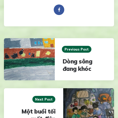
Post
navigation
Previous Post
Dòng sông
đang khóc
Next Post
Một buổi tối