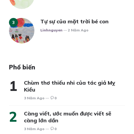
Tự sự của mặt trời bé con
Posted
Linhnguyen
2 Năm Ago
Phổ biến
Chùm thơ thiếu nhi của tác giả Mỵ
Kiều
3 Năm Ago
0
Càng viết, ước muốn được viết sẽ
càng lớn dần
3 Năm Ago
0