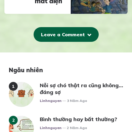
mất điện
Leave a Comment
Ngẫu nhiên
Nỗi sợ chó thật ra cũng không…
đáng sợ
Posted
Linhnguyen
3 Năm Ago
Bình thường hay bất thường?
Posted
Linhnguyen
2 Năm Ago