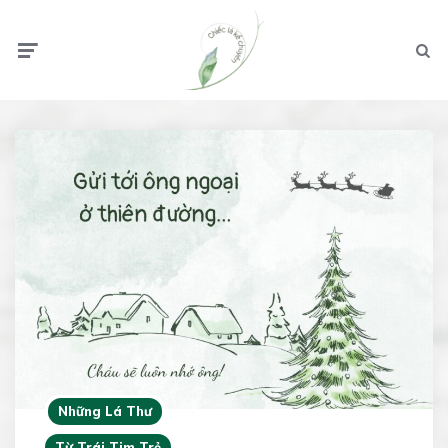
Menu
Searc
Những Lá Thư
Từ Trái Tim Trẻ