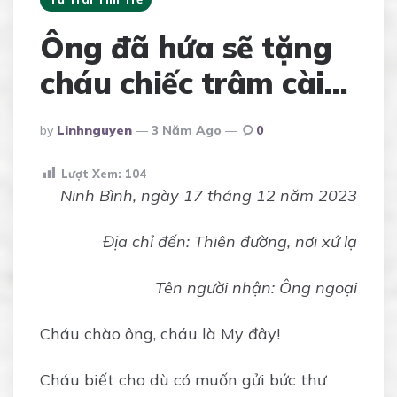
Ông đã hứa sẽ tặng
cháu chiếc trâm cài…
Posted
By
Linhnguyen
3 Năm Ago
0
By
Lượt Xem:
104
Ninh Bình, ngày 17 tháng 12 năm 2023
Địa chỉ đến: Thiên đường, nơi xứ lạ
Tên người nhận: Ông ngoại
Cháu chào ông, cháu là My đây!
Cháu biết cho dù có muốn gửi bức thư