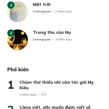
Mặt trời
Posted
Linhnguyen
2 Năm Ago
Trung thu của Nụ
Posted
Linhnguyen
3 Năm Ago
Phổ biến
Chùm thơ thiếu nhi của tác giả Mỵ
Kiều
3 Năm Ago
0
Càng viết, ước muốn được viết sẽ