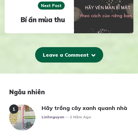
Next Post
Bí ẩn mùa thu
Leave a Comment
Ngẫu nhiên
Hãy trồng cây xanh quanh nhà
Posted
Linhnguyen
2 Năm Ago