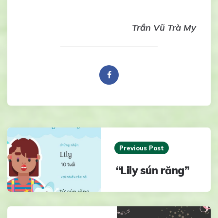
Trần Vũ Trà My
Post
navigation
Previous Post
“Lily sún răng”