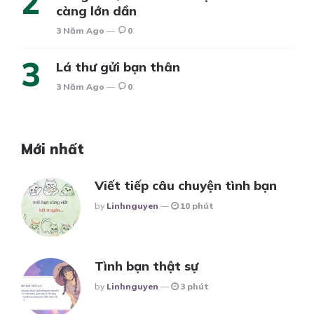
càng lớn dần
3 Năm Ago
0
Lá thư gửi bạn thân
3 Năm Ago
0
Mới nhất
Viết tiếp câu chuyện tình bạn
Posted
By
Linhnguyen
10 phút
Tình bạn thật sự
Posted
By
Linhnguyen
3 phút