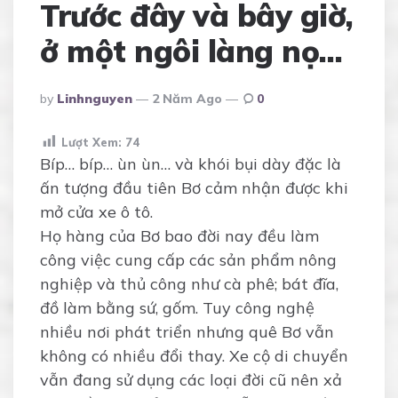
Trước đây và bây giờ,
ở một ngôi làng nọ…
Posted
By
Linhnguyen
2 Năm Ago
0
By
Lượt Xem:
74
Bíp… bíp… ùn ùn… và khói bụi dày đặc là
ấn tượng đầu tiên Bơ cảm nhận được khi
mở cửa xe ô tô.
Họ hàng của Bơ bao đời nay đều làm
công việc cung cấp các sản phẩm nông
nghiệp và thủ công như cà phê; bát đĩa,
đồ làm bằng sứ, gốm. Tuy công nghệ
nhiều nơi phát triển nhưng quê Bơ vẫn
không có nhiều đổi thay. Xe cộ di chuyển
vẫn đang sử dụng các loại đời cũ nên xả