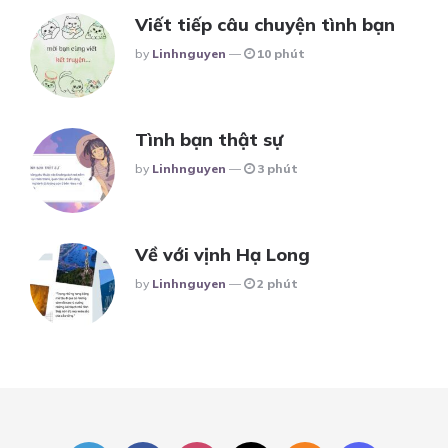
Viết tiếp câu chuyện tình bạn
Posted
By
Linhnguyen
10 phút
Tình bạn thật sự
Posted
By
Linhnguyen
3 phút
Về với vịnh Hạ Long
Posted
By
Linhnguyen
2 phút