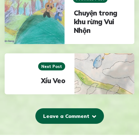
Chuyện trong
khu rừng Vui
Nhộn
Next Post
Xíu Veo
Leave a Comment