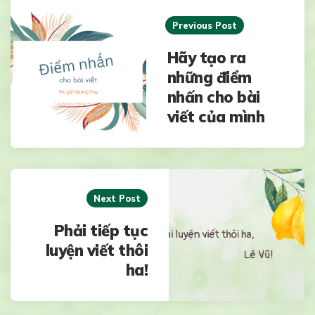
navigation
Previous Post
Hãy tạo ra
những điểm
nhấn cho bài
viết của mình
Next Post
Phải tiếp tục
luyện viết thôi
ha!