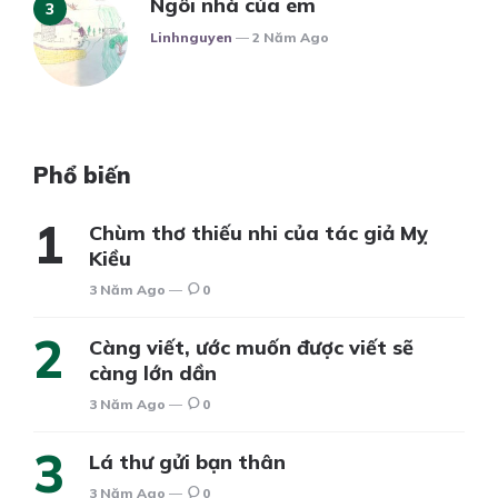
Ngôi nhà của em
Posted
Linhnguyen
2 Năm Ago
Phổ biến
Chùm thơ thiếu nhi của tác giả Mỵ
Kiều
3 Năm Ago
0
Càng viết, ước muốn được viết sẽ
càng lớn dần
3 Năm Ago
0
Lá thư gửi bạn thân
3 Năm Ago
0