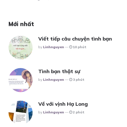
Mới nhất
Viết tiếp câu chuyện tình bạn
Posted
By
Linhnguyen
10 phút
Tình bạn thật sự
Posted
By
Linhnguyen
3 phút
Về với vịnh Hạ Long
Posted
By
Linhnguyen
2 phút