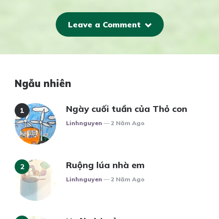
Leave a Comment
Ngẫu nhiên
Ngày cuối tuần của Thỏ con
Posted
Linhnguyen
2 Năm Ago
Ruộng lúa nhà em
Posted
Linhnguyen
2 Năm Ago