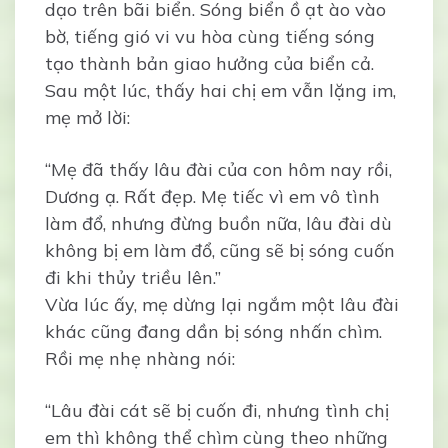
dạo trên bãi biển. Sóng biển ồ ạt ào vào
bờ, tiếng gió vi vu hòa cùng tiếng sóng
tạo thành bản giao hưởng của biển cả.
Sau một lúc, thấy hai chị em vẫn lặng im,
mẹ mở lời:
“Mẹ đã thấy lâu đài của con hôm nay rồi,
Dương ạ. Rất đẹp. Mẹ tiếc vì em vô tình
làm đổ, nhưng đừng buồn nữa, lâu đài dù
không bị em làm đổ, cũng sẽ bị sóng cuốn
đi khi thủy triều lên.”
Vừa lúc ấy, mẹ dừng lại ngắm một lâu đài
khác cũng đang dần bị sóng nhấn chìm.
Rồi mẹ nhẹ nhàng nói:
“Lâu đài cát sẽ bị cuốn đi, nhưng tình chị
em thì không thể chìm cùng theo những