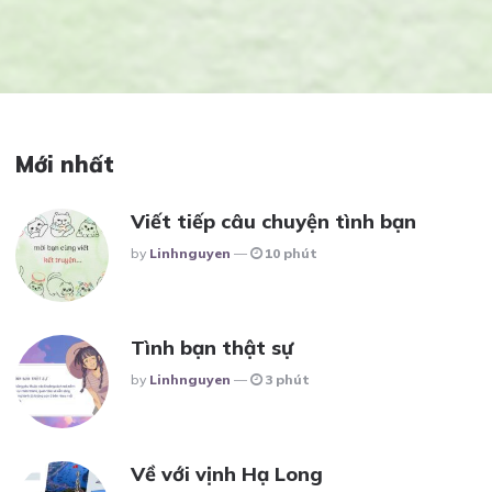
Mới nhất
Viết tiếp câu chuyện tình bạn
Posted
By
Linhnguyen
10 phút
Tình bạn thật sự
Posted
By
Linhnguyen
3 phút
Về với vịnh Hạ Long