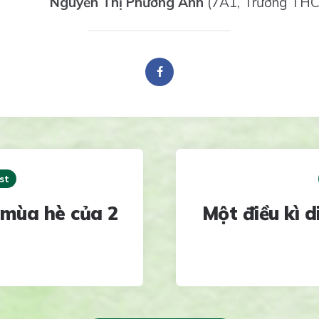
Nguyễn Thị Phương Anh
(7A1, Trường THC
st
 mùa hè của 2
Một điều kì d