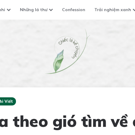
nhi
Những lá thư
Confession
Trải nghiệm xanh
hi Viết
a theo gió tìm về