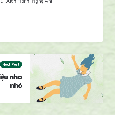
S Quán Hành, Nghệ An)
Next Post
iệu nho
nhỏ