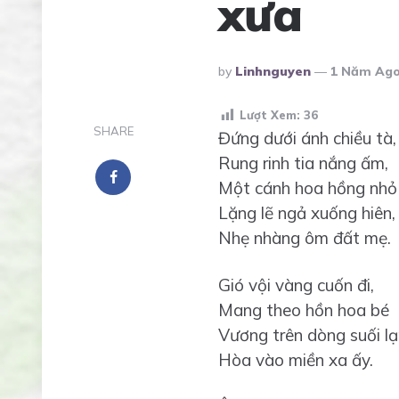
xưa
Posted
By
Linhnguyen
1 Năm Ag
By
Lượt Xem:
36
SHARE
Đứng dưới ánh chiều tà,
Rung rinh tia nắng ấm,
Một cánh hoa hồng nhỏ
Lặng lẽ ngả xuống hiên,
Nhẹ nhàng ôm đất mẹ.
Gió vội vàng cuốn đi,
Mang theo hồn hoa bé
Vương trên dòng suối lạ
Hòa vào miền xa ấy.