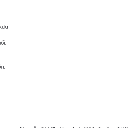
xưa
ối,
n.