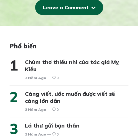
Leave a Comment
Phổ biến
Chùm thơ thiếu nhi của tác giả Mỵ
Kiều
3 Năm Ago
0
Càng viết, ước muốn được viết sẽ
càng lớn dần
3 Năm Ago
0
Lá thư gửi bạn thân
3 Năm Ago
0