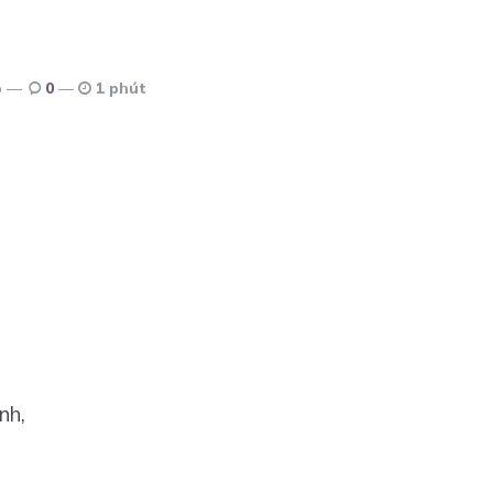
o
0
1 phút
nh,