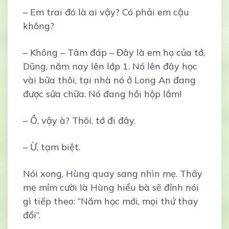
– Em trai đó là ai vậy? Có phải em cậu
không?
– Không – Tâm đáp – Đây là em họ của tớ,
Dũng, năm nay lên lớp 1. Nó lên đây học
vài bữa thôi, tại nhà nó ở Long An đang
được sửa chữa. Nó đang hồi hộp lắm!
– Ồ, vậy à? Thôi, tớ đi đây.
– Ừ, tạm biệt.
Nói xong, Hùng quay sang nhìn mẹ. Thấy
mẹ mỉm cười là Hùng hiểu bà sẽ đỉnh nói
gì tiếp theo: “Năm học mới, mọi thứ thay
đổi”.