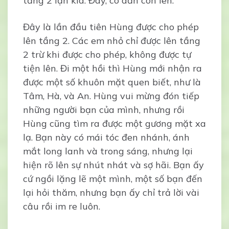
tầng 2 lận kìa. Đây, cô dẫn con lên.
Đây là lần đầu tiên Hùng được cho phép
lên tầng 2. Các em nhỏ chỉ được lên tầng
2 trừ khi được cho phép, không được tự
tiện lên. Đi một hồi thì Hùng mới nhận ra
được một số khuôn mặt quen biết, như là
Tâm, Hà, và An. Hùng vui mừng đón tiếp
những người bạn của mình, nhưng rồi
Hùng cũng tìm ra được một gương mặt xa
lạ. Bạn này có mái tóc đen nhánh, ánh
mắt long lanh và trong sáng, nhưng lại
hiện rõ lên sự nhút nhát và sợ hãi. Bạn ấy
cứ ngồi lặng lẽ một mình, một số bạn đến
lại hỏi thăm, nhưng bạn ấy chỉ trả lời vài
câu rồi im re luôn.