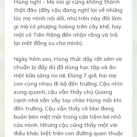
Hùng nghĩ – Mẹ nói gì cũng không thành
thật đâu (đây cậu đang nghĩ lại về những
lúc mẹ mình nói dối, như trên này đời làm
gì mà có phượng hoàng trên cây khế, hay
một cô Tiên Răng đến nhận răng và trả
lại một đồng xu cho mình).
Ngày hôm sau, Hùng thức dậy rất sớm và
chuẩn bị đầy đủ đồ dùng học tập và ăn
một bữa sáng no nê. Đúng 7 giờ, hai mẹ
con cùng nhau đi bộ đến trường. Cậu nhìn
xung quanh, cậu vẫn thấy chú Quang
cạnh nhà vẫn vẫy tay chào Hùng mỗi khi
đến trường. Cậu vẫn thấy cô Mai đang
buôn bán mệt mỏi trong cửa tiệm bé nhỏ
của mình. Nhưng cậu cũng thấy một vài
điều khác biệt trên con đường quen thuộc