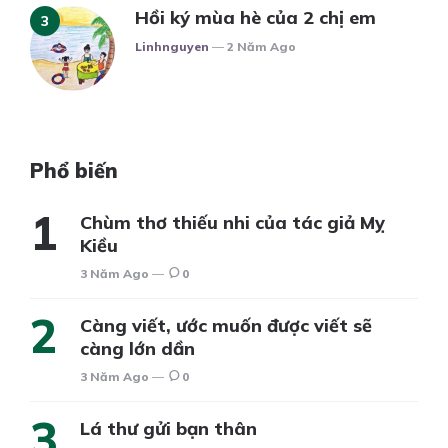
Hồi ký mùa hè của 2 chị em
Posted
Linhnguyen
2 Năm Ago
Phổ biến
Chùm thơ thiếu nhi của tác giả Mỵ
Kiều
3 Năm Ago
0
Càng viết, ước muốn được viết sẽ
càng lớn dần
3 Năm Ago
0
Lá thư gửi bạn thân