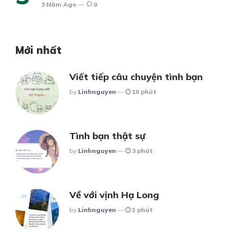
3 Năm Ago
0
Mới nhất
Viết tiếp câu chuyện tình bạn
Posted
By
Linhnguyen
10 phút
Tình bạn thật sự
Posted
By
Linhnguyen
3 phút
Về với vịnh Hạ Long
Posted
By
Linhnguyen
2 phút