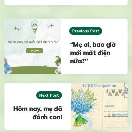
Post
navigation
Previous Post
“Mẹ ơi, bao giờ
mới mất điện
nữa?”
Next Post
Hôm nay, mẹ đã
đánh con!