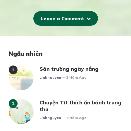
Leave a Comment
Ngẫu nhiên
Sân trường ngày nắng
Posted
Linhnguyen
2 Năm Ago
Chuyện Tít thích ăn bánh trung
thu
Posted
Linhnguyen
3 Năm Ago