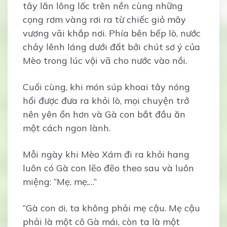
tây lăn lông lốc trên nền cùng những
cọng rơm vàng rơi ra từ chiếc giỏ mây
vương vãi khắp nơi. Phía bên bếp lò, nước
chảy lênh láng dưới đất bởi chút sơ ý của
Mèo trong lúc vội vã cho nước vào nồi.
Cuối cùng, khi món súp khoai tây nóng
hổi được đưa ra khỏi lò, mọi chuyện trở
nên yên ổn hơn và Gà con bắt đầu ăn
một cách ngon lành.
Mỗi ngày khi Mèo Xám đi ra khỏi hang
luôn có Gà con lẽo đẽo theo sau và luôn
miệng: “Mẹ, mẹ,…”
“Gà con ơi, ta không phải mẹ cậu. Mẹ cậu
phải là một cô Gà mái, còn ta là một