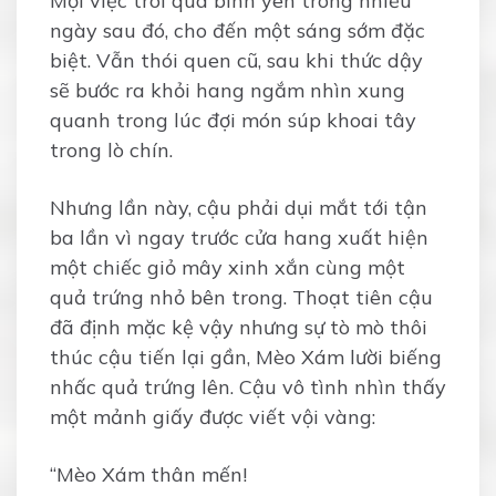
Mọi việc trôi qua bình yên trong nhiều
ngày sau đó, cho đến một sáng sớm đặc
biệt. Vẫn thói quen cũ, sau khi thức dậy
sẽ bước ra khỏi hang ngắm nhìn xung
quanh trong lúc đợi món súp khoai tây
trong lò chín.
Nhưng lần này, cậu phải dụi mắt tới tận
ba lần vì ngay trước cửa hang xuất hiện
một chiếc giỏ mây xinh xắn cùng một
quả trứng nhỏ bên trong. Thoạt tiên cậu
đã định mặc kệ vậy nhưng sự tò mò thôi
thúc cậu tiến lại gần, Mèo Xám lười biếng
nhấc quả trứng lên. Cậu vô tình nhìn thấy
một mảnh giấy được viết vội vàng:
“Mèo Xám thân mến!