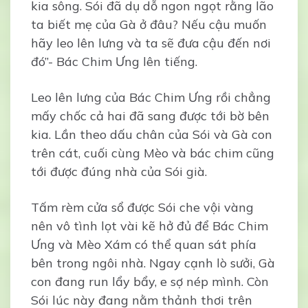
kia sông. Sói đã dụ dỗ ngon ngọt rằng lão
ta biết mẹ của Gà ở đâu? Nếu cậu muốn
hãy leo lên lưng và ta sẽ đưa cậu đến nơi
đó”- Bác Chim Ưng lên tiếng.
Leo lên lưng của Bác Chim Ưng rồi chẳng
mấy chốc cả hai đã sang được tới bờ bên
kia. Lần theo dấu chân của Sói và Gà con
trên cát, cuối cùng Mèo và bác chim cũng
tới được đúng nhà của Sói già.
Tấm rèm cửa sổ được Sói che vội vàng
nên vô tình lọt vài kẽ hở đủ để Bác Chim
Ưng và Mèo Xám có thể quan sát phía
bên trong ngôi nhà. Ngay cạnh lò sưởi, Gà
con đang run lẩy bẩy, e sợ nép mình. Còn
Sói lúc này đang nằm thảnh thơi trên