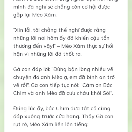
mình đã nghĩ sẽ chẳng còn cơ hội được
gặp lại Mèo Xám.
“Xin lỗi, tôi chẳng thể nghĩ được rằng
những lời nói hôm ấy đã khiến cậu tổn
thương đến vậy!” – Mèo Xám thực sự hối
hận vì những lời đã thốt ra.
Gà con đáp lời: “Đừng bận lòng nhiều về
chuyện đó anh Mèo ạ, em đã bình an trở
về rồi”. Gà con tiếp tục nói: “Cám ơn Bác
Chim và anh Mèo đã cứu cháu khỏi Sói”.
Đúng lúc ấy, bác Chim đưa tất cả cùng
đáp xuống trước cửa hang. Thấy Gà con
rụt rè, Mèo Xám liền lên tiếng: