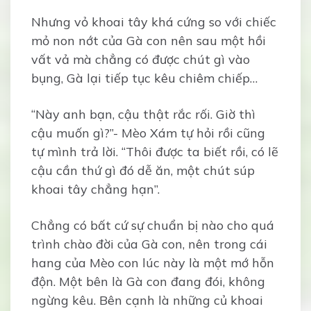
Nhưng vỏ khoai tây khá cứng so với chiếc
mỏ non nớt của Gà con nên sau một hồi
vất vả mà chẳng có được chút gì vào
bụng, Gà lại tiếp tục kêu chiêm chiếp…
“Này anh bạn, cậu thật rắc rối. Giờ thì
cậu muốn gì?”- Mèo Xám tự hỏi rồi cũng
tự mình trả lời. “Thôi được ta biết rồi, có lẽ
cậu cần thứ gì đó dễ ăn, một chút súp
khoai tây chẳng hạn”.
Chẳng có bất cứ sự chuẩn bị nào cho quá
trình chào đời của Gà con, nên trong cái
hang của Mèo con lúc này là một mớ hỗn
độn. Một bên là Gà con đang đói, không
ngừng kêu. Bên cạnh là những củ khoai