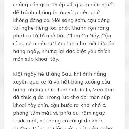
chẳng cần giao thiệp với quá nhiều người
để tránh những ồn ào và phiền phức
không đáng có. Mỗi sáng sớm, cậu dỏng
tai nghe tiếng loa phát thanh rộn ràng
phát ra từ tổ nhà bác Chim Cu Gáy. Cậu
cũng có nhiều sự lựa chọn cho mỗi bữa ăn
hàng ngày, nhưng lại đặc biệt yêu thích
món súp khoai tây.
Một ngày hè tháng Sáu, khi ánh nắng
xuyên qua kẽ lá và hắt bóng xuống cửa
hang, những chú chim hót líu lo, Mèo Xám
đã thức giấc. Trong lúc chờ đợi món súp
khoai tây chín, cậu bước ra khỏi chỗ ở,
phóng tầm mắt về phía bụi rậm ngay
trước mặt, nơi đang có cái gì đó khác
thường. Dỏng tai lên một chút, cậu nghe