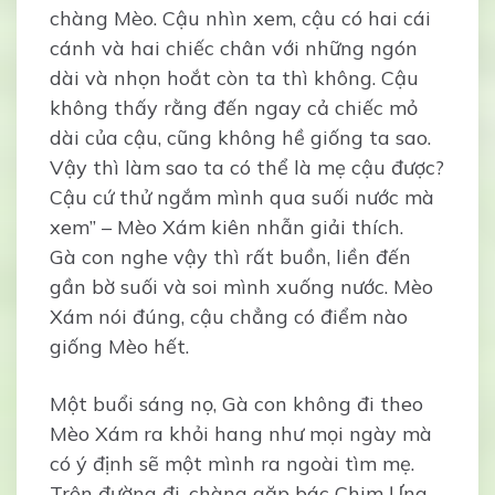
chàng Mèo. Cậu nhìn xem, cậu có hai cái
cánh và hai chiếc chân với những ngón
dài và nhọn hoắt còn ta thì không. Cậu
không thấy rằng đến ngay cả chiếc mỏ
dài của cậu, cũng không hề giống ta sao.
Vậy thì làm sao ta có thể là mẹ cậu được?
Cậu cứ thử ngắm mình qua suối nước mà
xem” – Mèo Xám kiên nhẫn giải thích.
Gà con nghe vậy thì rất buồn, liền đến
gần bờ suối và soi mình xuống nước. Mèo
Xám nói đúng, cậu chẳng có điểm nào
giống Mèo hết.
Một buổi sáng nọ, Gà con không đi theo
Mèo Xám ra khỏi hang như mọi ngày mà
có ý định sẽ một mình ra ngoài tìm mẹ.
Trên đường đi, chàng gặp bác Chim Ưng