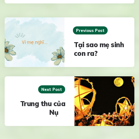
Post
navigation
Previous Post
Tại sao mẹ sinh
con ra?
Next Post
Trung thu của
Nụ