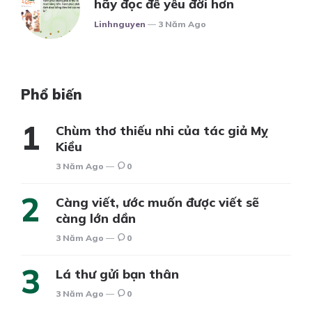
hãy đọc để yêu đời hơn
Posted
Linhnguyen
3 Năm Ago
Phổ biến
Chùm thơ thiếu nhi của tác giả Mỵ
Kiều
3 Năm Ago
0
Càng viết, ước muốn được viết sẽ
càng lớn dần
3 Năm Ago
0
Lá thư gửi bạn thân
3 Năm Ago
0