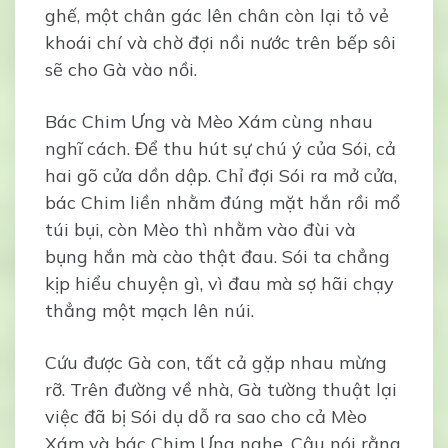
ghế, một chân gác lên chân còn lại tỏ vẻ
khoái chí và chờ đợi nồi nước trên bếp sôi
sẽ cho Gà vào nồi.
Bác Chim Ưng và Mèo Xám cùng nhau
nghĩ cách. Để thu hút sự chú ý của Sói, cả
hai gõ cửa dồn dập. Chỉ đợi Sói ra mở cửa,
bác Chim liền nhằm đúng mặt hắn rồi mổ
túi bụi, còn Mèo thì nhằm vào đùi và
bụng hắn mà cào thật đau. Sói ta chẳng
kịp hiểu chuyện gì, vì đau mà sợ hãi chạy
thẳng một mạch lên núi.
Cứu được Gà con, tất cả gặp nhau mừng
rỡ. Trên đường về nhà, Gà tường thuật lại
việc đã bị Sói dụ dỗ ra sao cho cả Mèo
Xám và bác Chim Ưng nghe. Cậu nói rằng