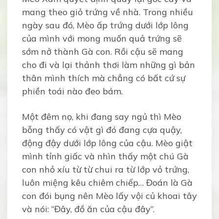
mang theo giỏ trứng về nhà. Trong nhiều
ngày sau đó, Mèo ấp trứng dưới lớp lông
của mình với mong muốn quả trứng sẽ
sớm nở thành Gà con. Rồi cậu sẽ mang
cho đi và lại thảnh thơi làm những gì bản
thân mình thích mà chẳng có bất cứ sự
phiền toái nào đeo bám.
Một đêm nọ, khi đang say ngủ thì Mèo
bỗng thấy có vật gì đó đang cựa quậy,
động đậy dưới lớp lông của cậu. Mèo giật
mình tỉnh giấc và nhìn thấy một chú Gà
con nhỏ xíu từ từ chui ra từ lớp vỏ trứng,
luôn miệng kêu chiêm chiếp… Đoán là Gà
con đói bụng nên Mèo lấy vội củ khoai tây
và nói: “Đây, đồ ăn của cậu đây”.