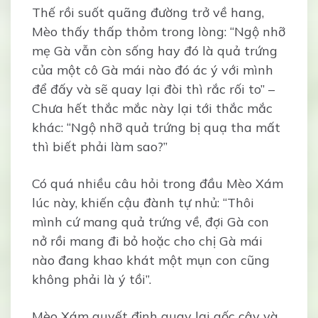
Thế rồi suốt quãng đường trở về hang,
Mèo thấy thấp thỏm trong lòng: “Ngộ nhỡ
mẹ Gà vẫn còn sống hay đó là quả trứng
của một cô Gà mái nào đó ác ý với mình
để đấy và sẽ quay lại đòi thì rắc rối to” –
Chưa hết thắc mắc này lại tới thắc mắc
khác: “Ngộ nhỡ quả trứng bị quạ tha mất
thì biết phải làm sao?”
Có quá nhiều câu hỏi trong đầu Mèo Xám
lúc này, khiến cậu đành tự nhủ: “Thôi
mình cứ mang quả trứng về, đợi Gà con
nở rồi mang đi bỏ hoặc cho chị Gà mái
nào đang khao khát một mụn con cũng
không phải là ý tồi”.
Mèo Xám quyết định quay lại gốc cây và