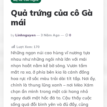
Quả trứng của cô Gà
mái
Posted
By
Linhnguyen
3 Năm Ago
0
By
Lượt Xem:
170
Những ngọn núi cao hùng vĩ nương tựa
nhau như những ngôi nhà lớn với mái
nhọn hoắt nằm kề bờ sông. Vươn tầm
mắt ra xa, ở phía bên kia là cánh đồng
hoa rực rỡ sắc màu trải dài tít tắp. Nơi ấy,
chính là thung lũng xanh – nơi Mèo Xám
chọn ẩn mình trong một cái hang nhỏ
ngay dưới một hốc đá to. Cậu thấy cuộc
sống quá đỗi bình yên và đủ đầy, cũng