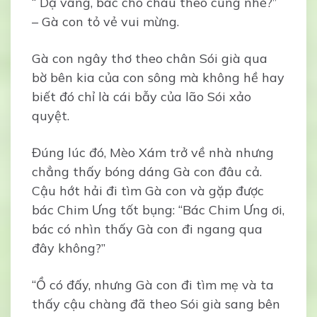
“ Dạ vâng, bác cho cháu theo cùng nhé?”
– Gà con tỏ vẻ vui mừng.
Gà con ngây thơ theo chân Sói già qua
bờ bên kia của con sông mà không hề hay
biết đó chỉ là cái bẫy của lão Sói xảo
quyệt.
Đúng lúc đó, Mèo Xám trở về nhà nhưng
chẳng thấy bóng dáng Gà con đâu cả.
Cậu hớt hải đi tìm Gà con và gặp được
bác Chim Ưng tốt bụng: “Bác Chim Ưng ơi,
bác có nhìn thấy Gà con đi ngang qua
đây không?”
“Ồ có đấy, nhưng Gà con đi tìm mẹ và ta
thấy cậu chàng đã theo Sói già sang bên