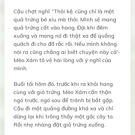
Cậu chợt nghĩ: “Thôi kệ, cũng chỉ là một
quả trứng bé xíu mà thôi. Mình sẽ mang
quả trứng cất vào hang. Đợi khi đêm
xuống và mang nó đi thật xa để quẳng
quách đi cho đỡ rắc rối. Nếu mình không
nói ra cũng chẳng ai biết chuyện này cả”-
Mèo Xám tỏ vẻ hài lòng với ý nghĩ của
mình.
Buổi tối hôm đó, trước khi ra khỏi hang
cùng với giỏ trứng. Mèo Xám cẩn thận
ngó trước, ngó sau để tránh bị bắt gặp.
Cậu đi một quãng đường khá xa và chỉ
dừng lại khi trông thấy một gốc cây to.
Rồi nhẹ nhàng đặt giỏ trứng xuống.