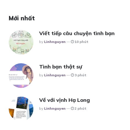
Mới nhất
Viết tiếp câu chuyện tình bạn
Posted
By
Linhnguyen
10 phút
Tình bạn thật sự
Posted
By
Linhnguyen
3 phút
Về với vịnh Hạ Long
Posted
By
Linhnguyen
2 phút