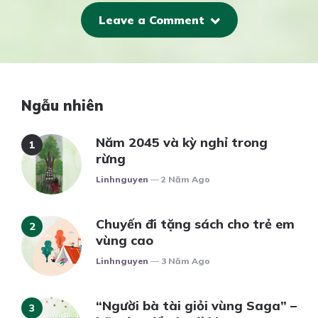
Leave a Comment
Ngẫu nhiên
Năm 2045 và kỳ nghỉ trong
rừng
Posted
Linhnguyen
2 Năm Ago
Chuyến đi tặng sách cho trẻ em
vùng cao
Posted
Linhnguyen
3 Năm Ago
“Người bà tài giỏi vùng Saga” –