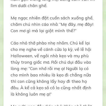
lìm dưới chân ghế.
Mẹ ngạc nhiên đặt cuốn sách xuống ghế,
chăm chú nhìn cáo nhỏ: “Mẹ đây, mẹ đây!
Con mơ gì mà lại giật mình thế?”
Cáo nhỏ thở phào nhẹ nhõm. Chú kể lại
cho mẹ nghe về cánh cửa lạ kỳ, về lễ hội
Halloween, về ngôi nhà kẹo và mụ phù
thủy trong giấc mơ. Rồi chú dụi đầu vào
lòng mẹ: “Con nhớ rồi mẹ ạ! Người lạ có
cho mình bao nhiêu là kẹo đi chẳng nữa
thì con cũng không lấy hay đi theo họ
đâu. À kể cả kẹo sô cô la cũng nhất định
là không luôn mẹ ạ!”