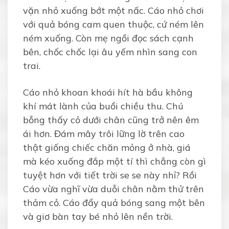
vặn nhỏ xuống bớt một nấc. Cáo nhỏ chơi
với quả bóng cam quen thuộc, cứ ném lên
ném xuống. Còn mẹ ngồi đọc sách cạnh
bên, chốc chốc lại âu yếm nhìn sang con
trai.
Cáo nhỏ khoan khoái hít hà bầu không
khí mát lành của buổi chiều thu. Chú
bỗng thấy cỏ dưới chân cũng trở nên êm
ái hơn. Đám mây trôi lững lờ trên cao
thật giống chiếc chăn mỏng ở nhà, giá
mà kéo xuống đắp một tí thì chẳng còn gì
tuyệt hơn với tiết trời se se này nhỉ? Rồi
Cáo vừa nghĩ vừa duỗi chân nằm thử trên
thảm cỏ. Cáo đẩy quả bóng sang một bên
và giơ bàn tay bé nhỏ lên nền trời.