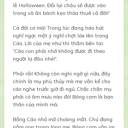
lễ Halloween. Đổi lại cháu sẽ được vào
trong và ăn bánh kẹo thỏa thuê cả đời!”
Cả đời cơ mà! Trong lúc đang háo hức
nghĩ ngợi, một ý nghĩ chợt lóe lên trong
Cáo. Lời của mẹ như thì thầm bên tai:
“Cáo con phải nhớ không được đi theo
người lạ đâu nhé!”.
Phải rồi! Không còn nghi ngờ gì nữa, đây
chính là mụ phù thủy mà mẹ vẫn kể cho
cáo nghe trước giờ đi ngủ. Chắc chắn mụ
phải có âm mưu nào đó! Bóng cam là bạn
thân của mình mà.
Bỗng Cáo nhỏ mở choàng mắt. Chú đang
nằm gọn trong lòng mẹ. Bóng cam vẫn im