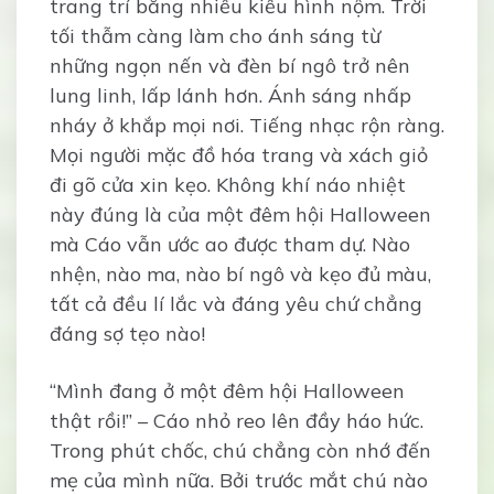
trang trí bằng nhiều kiểu hình nộm. Trời
tối thẫm càng làm cho ánh sáng từ
những ngọn nến và đèn bí ngô trở nên
lung linh, lấp lánh hơn. Ánh sáng nhấp
nháy ở khắp mọi nơi. Tiếng nhạc rộn ràng.
Mọi người mặc đồ hóa trang và xách giỏ
đi gõ cửa xin kẹo. Không khí náo nhiệt
này đúng là của một đêm hội Halloween
mà Cáo vẫn ước ao được tham dự. Nào
nhện, nào ma, nào bí ngô và kẹo đủ màu,
tất cả đều lí lắc và đáng yêu chứ chẳng
đáng sợ tẹo nào!
“Mình đang ở một đêm hội Halloween
thật rồi!” – Cáo nhỏ reo lên đầy háo hức.
Trong phút chốc, chú chẳng còn nhớ đến
mẹ của mình nữa. Bởi trước mắt chú nào