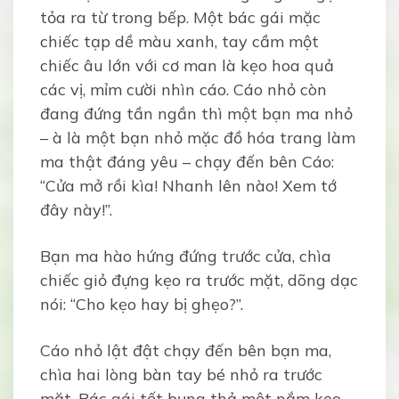
tỏa ra từ trong bếp. Một bác gái mặc
chiếc tạp dề màu xanh, tay cầm một
chiếc âu lớn với cơ man là kẹo hoa quả
các vị, mỉm cười nhìn cáo. Cáo nhỏ còn
đang đứng tần ngần thì một bạn ma nhỏ
– à là một bạn nhỏ mặc đồ hóa trang làm
ma thật đáng yêu – chạy đến bên Cáo:
“Cửa mở rồi kìa! Nhanh lên nào! Xem tớ
đây này!”.
Bạn ma hào hứng đứng trước cửa, chìa
chiếc giỏ đựng kẹo ra trước mặt, dõng dạc
nói: “Cho kẹo hay bị ghẹo?”.
Cáo nhỏ lật đật chạy đến bên bạn ma,
chìa hai lòng bàn tay bé nhỏ ra trước
mặt. Bác gái tốt bụng thả một nắm kẹo