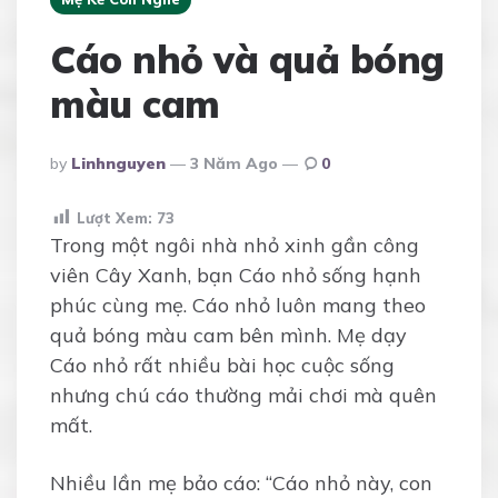
Cáo nhỏ và quả bóng
màu cam
Posted
By
Linhnguyen
3 Năm Ago
0
By
Lượt Xem:
73
Trong một ngôi nhà nhỏ xinh gần công
viên Cây Xanh, bạn Cáo nhỏ sống hạnh
phúc cùng mẹ. Cáo nhỏ luôn mang theo
quả bóng màu cam bên mình. Mẹ dạy
Cáo nhỏ rất nhiều bài học cuộc sống
nhưng chú cáo thường mải chơi mà quên
mất.
Nhiều lần mẹ bảo cáo: “Cáo nhỏ này, con