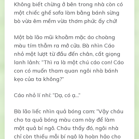
Không biết chừng ở bên trong nhà còn có
một chiếc ghế sofa làm bằng bánh sừng
bò vừa êm mềm vừa thơm phức ấy chứ!
Một bà lão mũi khoằm mặc áo choàng
màu tím thẫm ra mở cửa. Bà nhìn Cáo
nhỏ một lượt từ đầu đến chân, cất giọng
lanh lảnh: “Thì ra là một chú cáo con! Cáo
con có muốn tham quan ngôi nhà bánh
kẹo của ta không?”
Cáo nhỏ lí nhí: “Dạ, có ạ…”
Bà lão liếc nhìn quả bóng cam: “Vậy cháu
cho ta quả bóng màu cam này để làm
một quả bí ngô. Cháu thấy đó, ngôi nhà
chỉ còn thiếu mỗi bí ngô là hoàn hảo cho