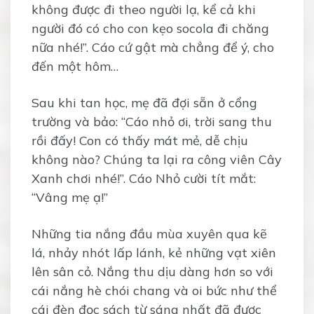
không được đi theo người lạ, kể cả khi
người đó có cho con kẹo socola đi chăng
nữa nhé!”. Cáo cứ gật mà chẳng để ý, cho
đến một hôm…
Sau khi tan học, mẹ đã đợi sẵn ở cổng
trường và bảo: “Cáo nhỏ ơi, trời sang thu
rồi đấy! Con có thấy mát mẻ, dễ chịu
không nào? Chúng ta lại ra công viên Cây
Xanh chơi nhé!”. Cáo Nhỏ cười tít mắt:
“Vâng mẹ ạ!”
Những tia nắng đầu mùa xuyên qua kẽ
lá, nhảy nhót lấp lánh, kẻ những vạt xiên
lên sân cỏ. Nắng thu dịu dàng hơn so với
cái nắng hè chói chang và oi bức như thể
cái đèn đọc sách từ sáng nhất đã được