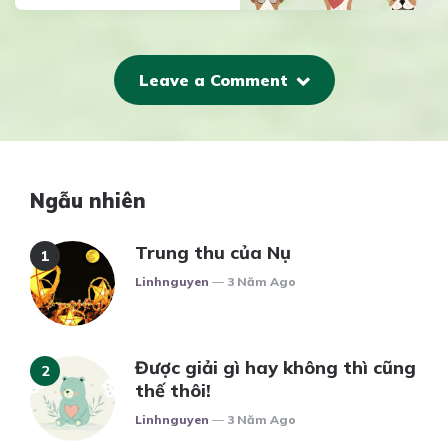
Leave a Comment
Ngẫu nhiên
Trung thu của Nụ
Posted
Linhnguyen
3 Năm Ago
Được giải gì hay không thì cũng
thế thôi!
Posted
Linhnguyen
3 Năm Ago