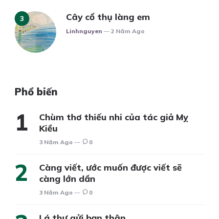
Cây cổ thụ làng em
Posted
Linhnguyen
2 Năm Ago
Phổ biến
Chùm thơ thiếu nhi của tác giả Mỵ
Kiều
3 Năm Ago
0
Càng viết, ước muốn được viết sẽ
càng lớn dần
3 Năm Ago
0
Lá thư gửi bạn thân