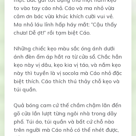
to vào tay cáo nhỏ. Cáo và ma nhỏ vừa
cảm ơn bác vừa khúc khích cười vui vẻ.
Ma nhỏ láu lỉnh hấp háy mắt: “Cậu thấy
chưa! Dễ ợt!” rồi tạm biệt Cáo.
Những chiếc kẹo màu sắc óng ánh dưới
ánh đèn ấm áp hắt ra từ cửa sổ. Chắc hẳn
kẹo này vị dâu, kẹo kia vị táo, và nắm kẹo
này thì tuyền là vị socola mà Cáo nhỏ đặc
biệt thích. Cáo thích thú thảy chỗ kẹo và
túi quần.
Quả bóng cam cứ thế chầm chậm lăn đến
gõ cửa lần lượt từng ngôi nhà trong dãy
phố. Túi áo, túi quần và bất cứ chỗ nào
trên người mà Cáo nhỏ có thể nhét được,