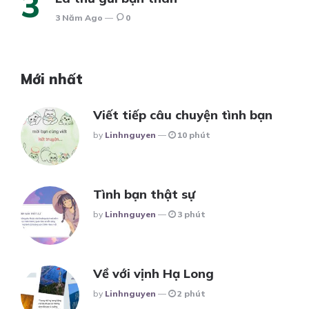
3 Năm Ago
0
Mới nhất
Viết tiếp câu chuyện tình bạn
Posted
By
Linhnguyen
10 phút
Tình bạn thật sự
Posted
By
Linhnguyen
3 phút
Về với vịnh Hạ Long
Posted
By
Linhnguyen
2 phút