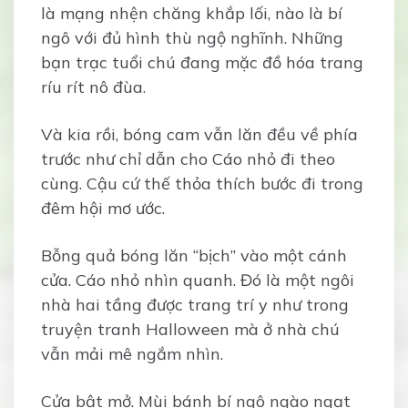
là mạng nhện chăng khắp lối, nào là bí
ngô với đủ hình thù ngộ nghĩnh. Những
bạn trạc tuổi chú đang mặc đồ hóa trang
ríu rít nô đùa.
Và kia rồi, bóng cam vẫn lăn đều về phía
trước như chỉ dẫn cho Cáo nhỏ đi theo
cùng. Cậu cứ thế thỏa thích bước đi trong
đêm hội mơ ước.
Bỗng quả bóng lăn “bịch” vào một cánh
cửa. Cáo nhỏ nhìn quanh. Đó là một ngôi
nhà hai tầng được trang trí y như trong
truyện tranh Halloween mà ở nhà chú
vẫn mải mê ngắm nhìn.
Cửa bật mở. Mùi bánh bí ngô ngào ngạt