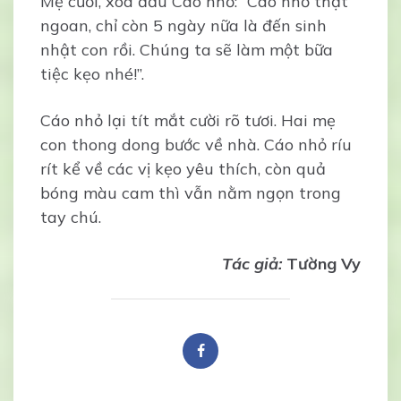
Mẹ cười, xoa đầu Cáo nhỏ: “Cáo nhỏ thật
ngoan, chỉ còn 5 ngày nữa là đến sinh
nhật con rồi. Chúng ta sẽ làm một bữa
tiệc kẹo nhé!”.
Cáo nhỏ lại tít mắt cười rõ tươi. Hai mẹ
con thong dong bước về nhà. Cáo nhỏ ríu
rít kể về các vị kẹo yêu thích, còn quả
bóng màu cam thì vẫn nằm ngọn trong
tay chú.
Tác giả:
Tường Vy