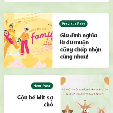
Post
navigation
Previous Post
Gia đình nghĩa
là dù muộn
cũng chấp nhận
cùng nhau!
Next Post
Cậu bé Mít sợ
chó