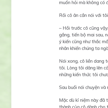
muốn hỏi mà không có đủ
Rồi cô ân cần nói với t
– Hồi trước cô cũng vậy
gắng, tiến bộ mai sau, n
ý kiến cũng như thắc mắ
nhân khiến chúng ta ngày
Nói xong, cô liền dang t
tôi. Lòng tôi dâng lên c
những kiến thức tôi chưa
Sau buổi nói chuyện và n
Mặc dù kỉ niệm này đã tr
thành của cô dành cho tô