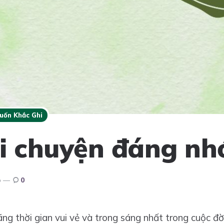
uốn Khắc Ghi
i chuyện đáng nh
o
0
uãng thời gian vui vẻ và trong sáng nhất trong cuộc đ