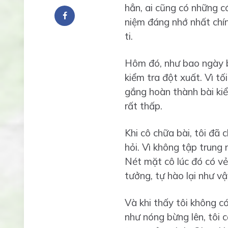
hẳn, ai cũng có những có
niệm đáng nhớ nhất chính
ti.
Hôm đó, như bao ngày bì
kiểm tra đột xuất. Vì tố
gắng hoàn thành bài kiể
rất thấp.
Khi cô chữa bài, tôi đã 
hỏi. Vì không tập trung 
Nét mặt cô lúc đó có vẻ
tưởng, tự hào lại như vậ
Và khi thấy tôi không có 
như nóng bừng lên, tôi 