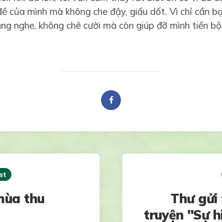
đề của mình mà không che đậy, giấu dốt. Vì chỉ cần bạn
ng nghe, không chê cười mà còn giúp đỡ mình tiến bộ
st
mùa thu
Thư gửi 
truyện "Sự h