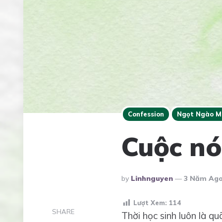
Confession
Ngọt Ngào M
Cuộc nó
Posted
By
Linhnguyen
3 Năm Ag
By
Lượt Xem:
114
SHARE
Thời học sinh luôn là q