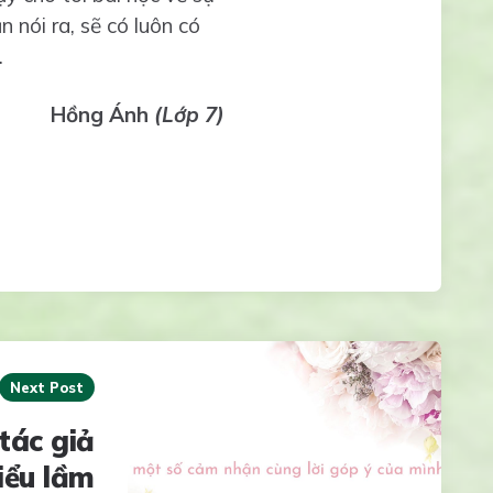
 nói ra, sẽ có luôn có
.
Hồng Ánh
(Lớp 7)
Next Post
tác giả
iểu lầm