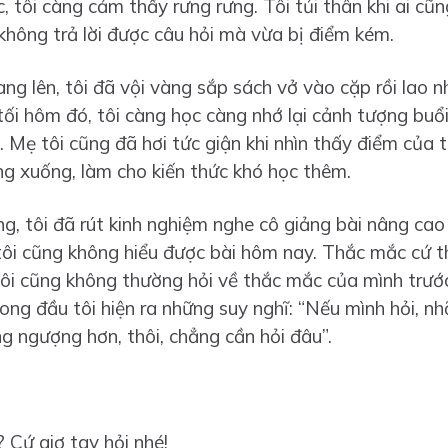
c, tôi càng cảm thấy rưng rưng. Tôi tủi thân khi ai c
không trả lời được câu hỏi mà vừa bị điểm kém.
g lên, tôi đã vội vàng sắp sách vở vào cặp rồi lao nh
i hôm đó, tôi càng học càng nhớ lại cảnh tượng buổi 
 Mẹ tôi cũng đã hơi tức giận khi nhìn thấy điểm của t
g xuống, làm cho kiến thức khó học thêm.
, tôi đã rút kinh nghiệm nghe cô giảng bài nâng cao 
ôi cũng không hiểu được bài hôm nay. Thắc mắc cứ th
tôi cũng không thường hỏi về thắc mắc của mình trước
rong đầu tôi hiện ra những suy nghĩ: “Nếu mình hỏi, nh
ng ngượng hơn, thôi, chẳng cần hỏi đâu”.
 Cứ giơ tay hỏi nhé!