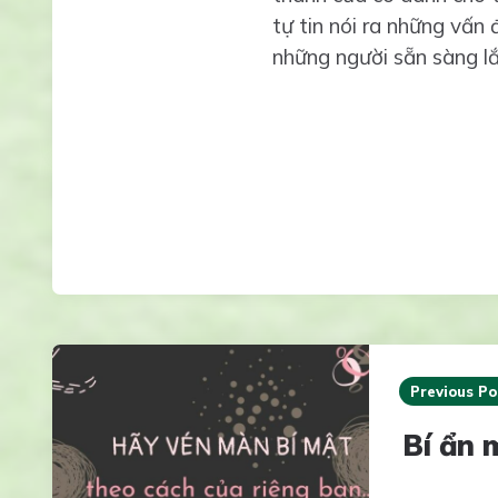
tự tin nói ra những vấn 
những người sẵn sàng lắ
Post
navigation
Previous Po
Bí ẩn 