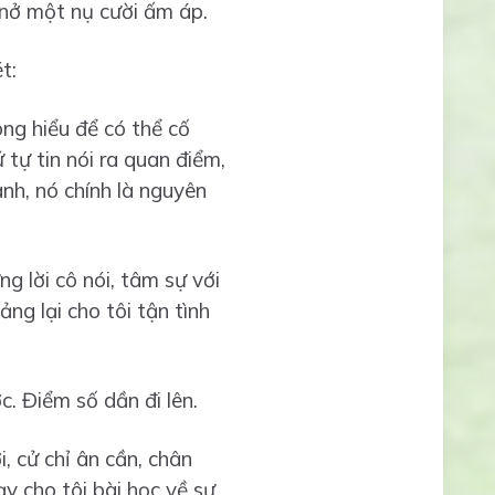
 nở một nụ cười ấm áp.
t:
ông hiểu để có thể cố
 tự tin nói ra quan điểm,
nh, nó chính là nguyên
g lời cô nói, tâm sự với
ng lại cho tôi tận tình
c. Điểm số dần đi lên.
, cử chỉ ân cần, chân
ạy cho tôi bài học về sự