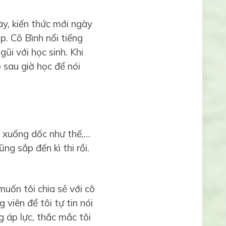
ày, kiến thức mới ngày
. Cô Bình nổi tiếng
ũi với học sinh. Khi
 sau giờ học để nói
n xuống dốc như thế,…
ng sắp đến kì thi rồi.
uốn tôi chia sẻ với cô
viên để tôi tự tin nói
g áp lực, thắc mắc tôi