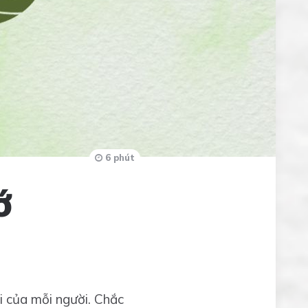
6 phút
ớ
ời của mỗi người. Chắc