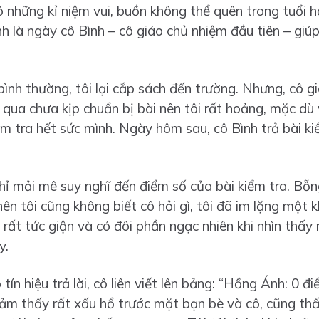
 những kỉ niệm vui, buồn không thể quên trong tuổi học
 là ngày cô Bình – cô giáo chủ nhiệm đầu tiên – giúp 
nh thường, tôi lại cắp sách đến trường. Nhưng, cô g
i qua chưa kịp chuẩn bị bài nên tôi rất hoảng, mặc dù
m tra hết sức mình. Ngày hôm sau, cô Bình trả bài ki
chỉ mải mê suy nghĩ đến điểm số của bài kiểm tra. Bỗng
nên tôi cũng không biết cô hỏi gì, tôi đã im lặng một k
 rất tức giận và có đôi phần ngạc nhiên khi nhìn thấy
y.
tín hiệu trả lời, cô liên viết lên bảng: “Hồng Ánh: 0 đ
cảm thấy rất xấu hổ trước mặt bạn bè và cô, cũng thấ