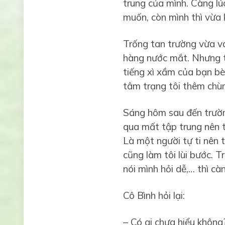
trung của mình. Càng lú
muốn, còn mình thì vừa 
Trống tan trường vừa van
hàng nước mắt. Nhưng tố
tiếng xì xầm của bạn bè.
tâm trạng tôi thêm chùn
Sáng hôm sau đến trường
qua mất tập trung nên t
Là một người tự ti nên 
cũng làm tôi lùi bước. T
nói mình hỏi dễ,… thì cà
Cô Bình hỏi lại:
– Có ai chưa hiểu không?