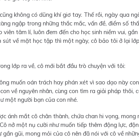
 cũng không có dũng khí giơ tay. Thế rồi, ngày qua ng
càng ngập trong những thắc mắc, vấn đề, điểm số thấp
 viên tâm lí, luôn đem đến cho học sinh niềm vui, gần g
sút về mặt học tập thì một ngày, cô bảo tôi ở lại lớp
rong lớp ra về, cô mới bắt đầu trò chuyện với tôi:
hông muốn oán trách hay phán xét vì sao dạo này co
on về nguyên nhân, cùng con tìm ra giải pháp thôi, cũ
hư một người bạn của con nhé.
ợc ánh mắt cô chân thành, chứa chan hi vọng, mong m
Cô nở một nụ cười như muốn tiếp thêm động lực, động 
sự gần gũi, mong mỏi của cô nên đã nói với cô về nhữn