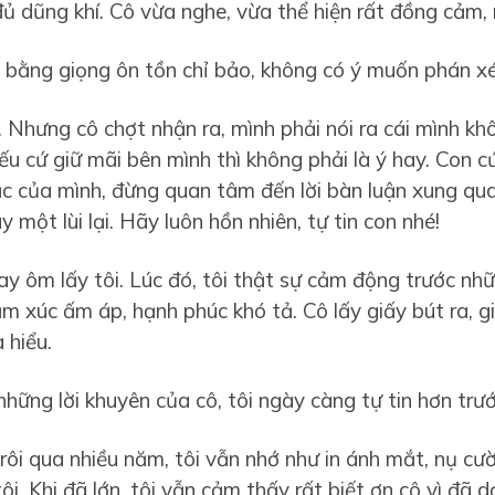
 dũng khí. Cô vừa nghe, vừa thể hiện rất đồng cảm,
ôi bằng giọng ôn tồn chỉ bảo, không có ý muốn phán xé
. Nhưng cô chợt nhận ra, mình phải nói ra cái mình kh
ếu cứ giữ mãi bên mình thì không phải là ý hay. Con cứ
c của mình, đừng quan tâm đến lời bàn luận xung qua
 một lùi lại. Hãy luôn hồn nhiên, tự tin con nhé!
ay ôm lấy tôi. Lúc đó, tôi thật sự cảm động trước nhữn
ảm xúc ấm áp, hạnh phúc khó tả. Cô lấy giấy bút ra, giả
 hiểu.
hững lời khuyên của cô, tôi ngày càng tự tin hơn trướ
ôi qua nhiều năm, tôi vẫn nhớ như in ánh mắt, nụ cười
i. Khi đã lớn, tôi vẫn cảm thấy rất biết ơn cô vì đã d