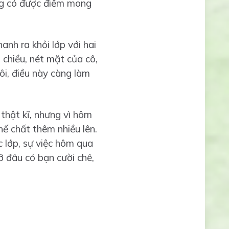
ũng có được điểm mong
anh ra khỏi lớp với hai
chiều, nét mặt của cô,
ôi, điều này càng làm
thật kĩ, nhưng vì hôm
ế chất thêm nhiều lên.
 lớp, sự việc hôm qua
ỡ đâu có bạn cười chê,